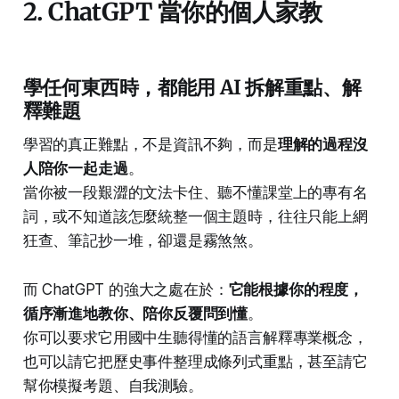
2. ChatGPT 當你的個人家教
學任何東西時，都能用 AI 拆解重點、解
釋難題
學習的真正難點，不是資訊不夠，而是
理解的過程沒
人陪你一起走過
。
當你被一段艱澀的文法卡住、聽不懂課堂上的專有名
詞，或不知道該怎麼統整一個主題時，往往只能上網
狂查、筆記抄一堆，卻還是霧煞煞。
而 ChatGPT 的強大之處在於：
它能根據你的程度，
循序漸進地教你、陪你反覆問到懂
。
你可以要求它用國中生聽得懂的語言解釋專業概念，
也可以請它把歷史事件整理成條列式重點，甚至請它
幫你模擬考題、自我測驗。