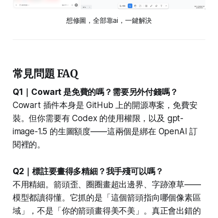
想修圖，全部靠ai，一鍵解決
常見問題 FAQ
Q1｜Cowart 是免費的嗎？需要另外付錢嗎？
Cowart 插件本身是 GitHub 上的開源專案，免費安
裝。但你需要有 Codex 的使用權限，以及 gpt-
image-1.5 的生圖額度——這兩個是綁在 OpenAI 訂
閱裡的。
Q2｜標註要畫得多精細？我手殘可以嗎？
不用精細。箭頭歪、圈圈畫超出邊界、字跡潦草——
模型都讀得懂。它抓的是「這個箭頭指向哪個像素區
域」，不是「你的箭頭畫得美不美」。真正會出錯的