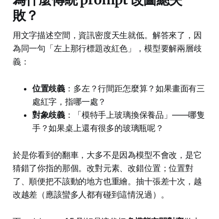
敗？
用文字描述空間，資訊密度天生就低。解答來了，因
為同一句「左上那行標題改紅色」，模型要解兩層歧
義：
位置歧義
：多左？行間距怎麼算？如果畫面有三
處紅字，指哪一處？
對象歧義
：「模特手上玻璃換保養品」——哪隻
手？如果桌上還有很多的玻璃瓶呢？
於是你看到的翻車，大多不是因為模型不會改，是它
猜錯了你指的那個。改對元素、改錯位置；位置對
了、順便把不該動的地方也重繪。抽十張差十次，越
改越差（應該蠻多人都有碰到這情況過）。