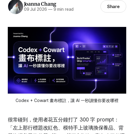
Joanna Chang
Share
09 Jul 2026
—
9 min read
Codex + Cowart 畫布標註，讓 AI 一秒讀懂你要改哪裡
很常碰到，使用者花五分鐘打了 300 字 prompt：
「左上那行標題改紅色、模特手上玻璃換保養品、背