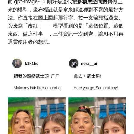
而 gpt-image-1.5 剛好是這代把
多模態空間對齊
做上
來的模型，畫布標註就是拿來解這種對不齊的最好方
法。你直接在圖上圈起那行字、拉一支箭頭指過去、
旁邊寫「改紅」——模型看到的是「這個位置、這個
東西、做這件事」，三件資訊一次到齊，讓AI不用再
通靈使用者的想法。