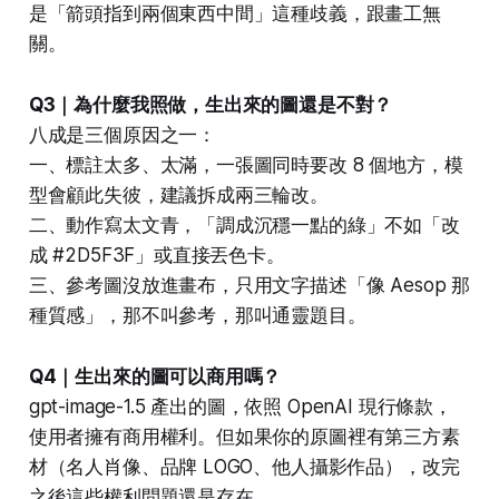
是「箭頭指到兩個東西中間」這種歧義，跟畫工無
關。
Q3｜為什麼我照做，生出來的圖還是不對？
八成是三個原因之一：
一、標註太多、太滿，一張圖同時要改 8 個地方，模
型會顧此失彼，建議拆成兩三輪改。
二、動作寫太文青，「調成沉穩一點的綠」不如「改
成 #2D5F3F」或直接丟色卡。
三、參考圖沒放進畫布，只用文字描述「像 Aesop 那
種質感」，那不叫參考，那叫通靈題目。
Q4｜生出來的圖可以商用嗎？
gpt-image-1.5 產出的圖，依照 OpenAI 現行條款，
使用者擁有商用權利。但如果你的原圖裡有第三方素
材（名人肖像、品牌 LOGO、他人攝影作品），改完
之後這些權利問題還是存在。