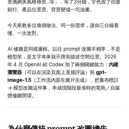
景換網美風格佈景...等」，等了3分鐘，字色改了但選
錯行、產品位置歪、背景變成一坨油畫。
今天來教各位換個做法。同一份需求，讓你三分鐘看
懂、一次改對。
AI 修圖是同樣邏輯。以往 prompt 改圖不精準，不是
模型笨，是文字本來就不擅長描述空間位置。2026
年 4 月 OpenAI 給 Codex 加了兩個關鍵能力：
內建
瀏覽器
（可以在渲染頁面上直接評論）與
gpt-
image-1.5
（工作流內原生圖片生成），把畫布標註
→ 模型改圖這件事，串成現階段最省時的電商／自媒
體修圖閉環。
為什麼傳統 prompt 改圖總失