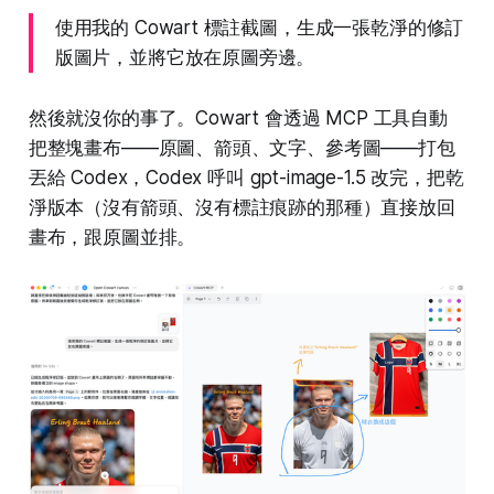
使用我的 Cowart 標註截圖，生成一張乾淨的修訂
版圖片，並將它放在原圖旁邊。
然後就沒你的事了。Cowart 會透過 MCP 工具自動
把整塊畫布——原圖、箭頭、文字、參考圖——打包
丟給 Codex，Codex 呼叫 gpt-image-1.5 改完，把乾
淨版本（沒有箭頭、沒有標註痕跡的那種）直接放回
畫布，跟原圖並排。