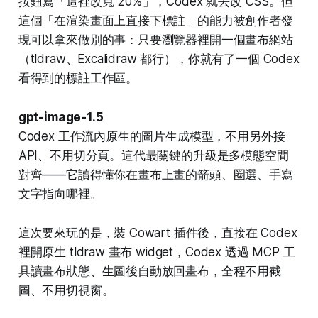
按鈕寫「這裡改寬 20%」，Codex 就去改 CSS。但
這個「在渲染畫面上直接下標註」的能力被創作者發
現可以拿來做別的事：只要瀏覽器裡開一個畫布網站
（tldraw、Excalidraw 都行），你就有了一個 Codex
看得到的標註工作區。
gpt-image-1.5
Codex 工作流內原生的圖片生成模型，不用另外接
API、不用切分頁。這代最關鍵的升級是多模態空間
對齊——它讀得懂你在畫布上畫的箭頭、圈選、手寫
文字指向哪裡。
這次要來玩的是，裝 Cowart 插件後，直接在 Codex
裡開原生 tldraw 畫布 widget，Codex 透過 MCP 工
具讀畫布狀態、生圖後自動放回畫布，全程不用截
圖、不用切視窗。