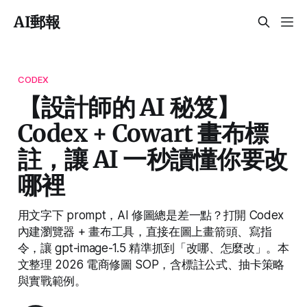
AI郵報
CODEX
【設計師的 AI 秘笈】
Codex + Cowart 畫布標
註，讓 AI 一秒讀懂你要改
哪裡
用文字下 prompt，AI 修圖總是差一點？打開 Codex
內建瀏覽器 + 畫布工具，直接在圖上畫箭頭、寫指
令，讓 gpt-image-1.5 精準抓到「改哪、怎麼改」。本
文整理 2026 電商修圖 SOP，含標註公式、抽卡策略
與實戰範例。