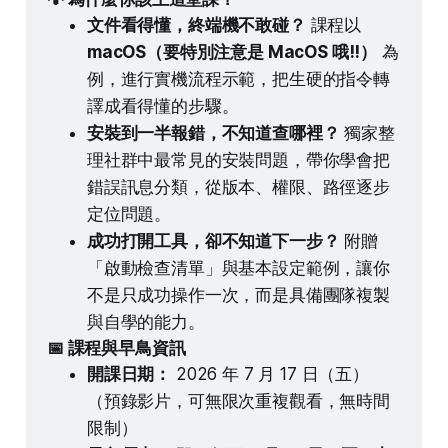
文件看得懂，終端機不敢碰？
 課程以 
macOS（要特別注意是 MacOS 哦!!）
 為
例，進行實機流程示範，把生硬的指令轉
譯成看得懂的步驟。
安裝到一半報錯，不知道查哪裡？
 獨家整
理社群中最常見的安裝問題，帶你學會把
錯誤訊息分類，從版本、權限、路徑逐步
定位問題。
成功打開工具，卻不知道下一步？
 附贈
「啟動檢查清單」與基本設定範例，讓你
不是只成功操作一次，而是具備團隊複製
與自學的能力。
📅 課程與早鳥資訊
開課日期：
 2026 年 7 月 17 日（五）
（預錄影片，可無限次重複觀看，無時間
限制）