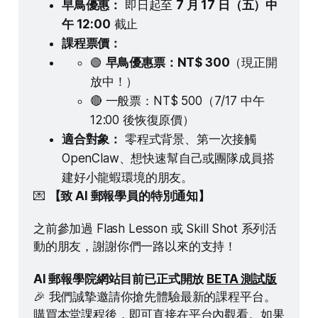
早鳥優惠：
 即日起至 
7 月 17 日（五）中
午 12:00
 截止
課程票價：
🟢 
早鳥優惠票：NT$ 300
（現正開
放中！）
🔴 一般票：NT$ 500（7/17 中午 
12:00 後恢復原價）
適合對象：
 零程式背景、第一次接觸 
OpenClaw、想快速幫自己或團隊成員搭
建好小龍蝦環境的朋友。
💌 
【致 AI 郵報學員的特別通知】
之前參加過 Flash Lesson 或 Skill Shot 系列活
動的朋友，謝謝你們一路以來的支持！
AI 郵報學院網站目前已正式開放 
BETA 測試版
🎉 我們誠摯邀請你搶先體驗最新的課程平台。
購買本堂課程後，即可直接在平台內觀看。如果