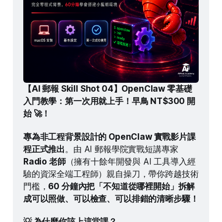
【AI 郵報 Skill Shot 04】OpenClaw 零基礎
入門教學：第一次用就上手！早鳥 NT$300 開
始 🚀！
專為非工程背景設計的 OpenClaw 實戰影片課
程正式推出
。由 AI 郵報學院實戰短講專家 
Radio 老師
（擁有十餘年開發與 AI 工具導入經
驗的資深全端工程師）親自操刀，帶你跨越技術
門檻，
60 分鐘內把「不知道從哪裡開始」拆解
成可以照做、可以檢查、可以排錯的清晰步驟！
💡 為什麼你該上這堂課？