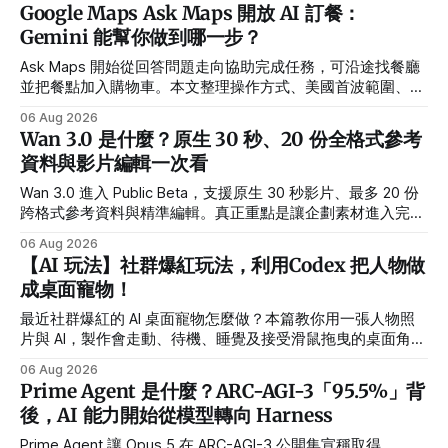
Google Maps Ask Maps 開放 AI 訂餐：
Gemini 能幫你做到哪一步？
Ask Maps 開始從回答問題走向協助完成任務，可沿途找餐廳
並把餐點加入購物車。本文整理操作方式、美國首波範圍、合
作夥伴與隱私設定。
06 Aug 2026
Wan 3.0 是什麼？原生 30 秒、20 份全格式參考
資料與影片編輯一次看
Wan 3.0 進入 Public Beta，支援原生 30 秒影片、最多 20 份
跨格式參考資料與精準編輯。真正重點是讓企劃素材進入完整
製作流程。
06 Aug 2026
【AI 玩法】社群爆紅玩法，利用Codex 把人物做
成桌面寵物！
最近社群爆紅的 AI 桌面寵物怎麼做？本篇教你用一張人物照
片與 AI，製作會走動、待機、睡覺及接受滑鼠拖曳的桌面角
色，並提供繁體中文指令、需求設定方式與常見錯誤排解。
06 Aug 2026
Prime Agent 是什麼？ARC-AGI-3「95.5%」背
後，AI 能力開始從模型轉向 Harness
Prime Agent 讓 Opus 5 在 ARC-AGI-3 公開集宣稱取得