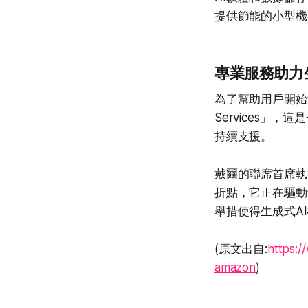
提供節能的小型機
專業服務助力
為了幫助用戶開始實驗
Services」
持續支援。
戴爾的聯席首席執行
折點，它正在驅動
舉措使得生成式A
(原文出自:
https:/
amazon
)