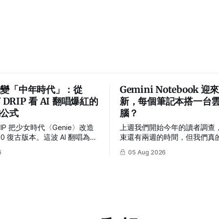
代變「中年時代」：從
Gemini Notebook 
Y DRIP 看 AI 翻唱爆紅的
新，每個筆記本搭一台
編公式
腦？
DRIP 把少女時代〈Genie〉改造
上週我們開始今年的讀者調查
80 復古版本。這波 AI 翻唱為何
束還有兩週的時間，但我們真
鍵不是模型，而是懷舊、反差、
家的答案，所以就偷看了一下 XD 有
6
05 Aug 2026
系列化企劃。
製造業擔任工程師的讀者分享
的比喻很妙： 主管們都認為用 AI 可以減
少開發時間，其實不然，反而
時間，因為很多事一直冒出來
有被增加，原因是你被認定有 A
跟人月神話有異曲同工之妙。
寫實的話，再怎麼會生小孩，也