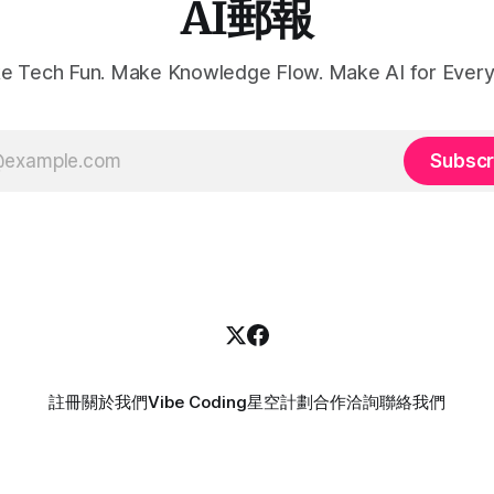
AI郵報
個月才能誕生阿。 我非常認同，對於需要
精密打磨的任務，十個 AI 助
變「磨」這件事，就跟十個女
e Tech Fun. Make Knowledge Flow. Make AI for Every
個月生出小孩一樣。而這也呼
查上，目前有 44.3% 的讀者用了
工作量不減反增，真正省下的
變成「輕鬆」，而是被重新排
Subscr
裡。管理者把 AI 當成人力乘
的常常不是產出，而是期待。 目前已經有
300+ 位讀者留下了自己的答
註冊
關於我們
Vibe Coding
星空計劃
合作洽詢
聯絡我們