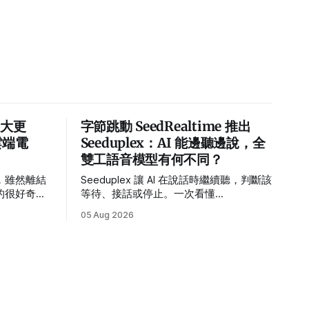
迎來大更
字節跳動 SeedRealtime 推出
雲端電
Seeduplex：AI 能邊聽邊說，全
雙工語音模型有何不同？
，雖然離結
Seeduplex 讓 AI 在說話時繼續聽，判斷該
的很好奇大
等待、接話或停止。一次看懂
位在
SeedRealtime 的全雙工語音能力、官方
05 Aug 2026
，我覺得他
數據與現階段限制。
增加了開發
，而時間沒
I 助手，這
聽過一句最
是需要 10