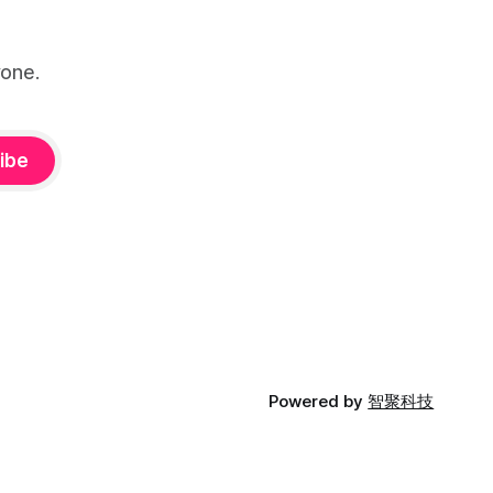
手也沒辦法改
人沒辦法一
one.
應目前的調
 AI 之後
時間，很少
進更多任務
ibe
數，但乘出來
案，
Powered by
智聚科技