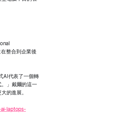
nal
，並在整合到企業後
成式AI代表了一個轉
式。」戴爾的這一
更大的進展。
ai-laptops-