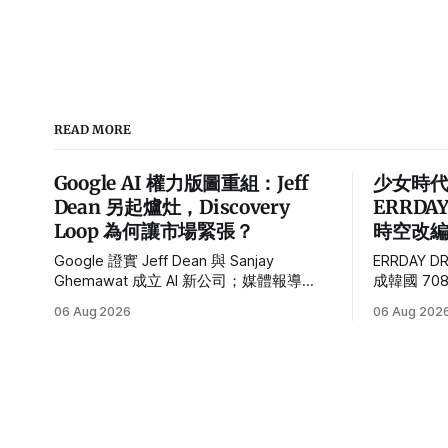
READ MORE
Google AI 權力版圖重組：Jeff
少女時
Dean 另起爐灶，Discovery
ERRDA
Loop 為何讓市場緊張？
時空改
Google 證實 Jeff Dean 與 Sanjay
ERRDAY 
Ghemawat 成立 AI 新公司；媒體報導
成韓國 70
Oriol Vinyals、Quoc Le 也將加入。這場
爆紅？關
06 Aug 2026
06 Aug 202
重組對 Alphabet 的真正風險是什麼？
世界觀與