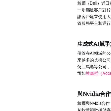
戴爾（Dell）
一步滿足客戶對於
讓客戶建立使用大
管服務平台和運行
生成式AI競
儘管在AI領域的公
來越多的技術公司
仿亞馬遜等公司，
司如
埃森哲（Acce
與Nvidia
戴爾與Nvidia合作
AI軟體和數據儲