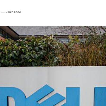
3
—
2 min read