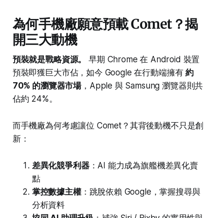
AI。
為何手機廠願意預載 Comet？揭
開三大動機
預裝就是戰略資源。
早期 Chrome 在 Android 裝置
預裝即獲巨大市佔，如今 Google 在行動端擁有
約
70% 的瀏覽器市場
，Apple 與 Samsung 瀏覽器則共
佔約 24%。
而手機廠為何考慮讓位 Comet？其背後動機不只是創
新：
差異化競爭利器
：AI 能力成為旗艦機差異化賣
點
掌控數據主權
：跳脫依賴 Google，掌握搜尋與
分析資料