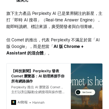
億美元
旗下主力產品 Perplexity AI 已是業界關注的新星，主
打「即時 AI 搜尋」（Real-time Answer Engine），
能即時讀網、標註來源，廣受開發者與白領青睞。
但 Comet 的推出，代表 Perplexity 不滿足於當「AI
版 Google」，而是想當「
AI 版 Chrome +
Assistant 的混合體
」。
【科技新聞】Perplexity 發表
Comet 瀏覽器：AI 助理將接手你
所有網路操作
Perplexity 推出 AI 瀏覽器 Comet，
主打以對話驅動全網搜尋與操作體
驗，重新設計用戶與網路的互動方
式。官方表示，Comet 不只是搜尋
AI郵報
Hannah
工具，而是一種「從瀏覽轉向思考」