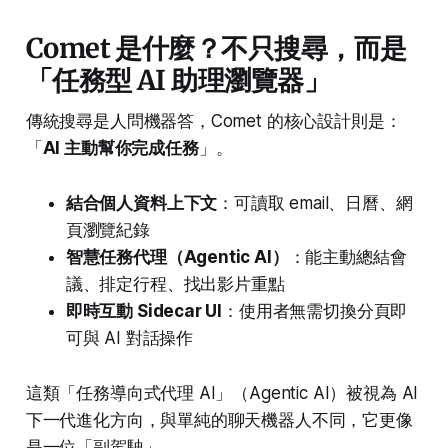
Comet 是什麼？不只搜尋，而是
「任務型 AI 助理瀏覽器」
傳統搜尋是人問機器答，Comet 的核心設計則是：
「
AI 主動幫你完成任務
」。
結合個人資料上下文
：可讀取 email、日曆、網
頁瀏覽紀錄
智慧任務代理（Agentic AI）
：能主動總結會
議、排定行程、找出影片重點
即時互動 Sidecar UI
：使用者無需切換分頁即
可與 AI 對話操作
這類「任務導向式代理 AI」（Agentic AI）被視為 AI
下一代進化方向，與單純的聊天機器人不同，它更像
是一位「副駕駛」。