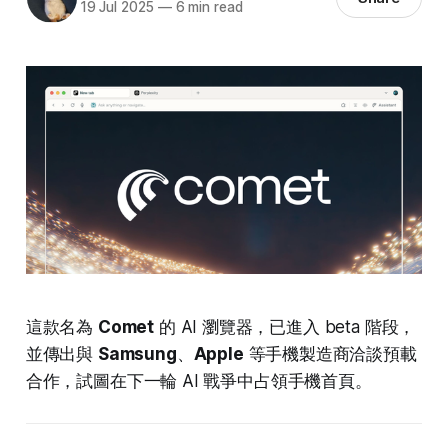
19 Jul 2025
—
6 min read
這款名為
Comet
的 AI 瀏覽器，已進入 beta 階段，
並傳出與
Samsung
、
Apple
等手機製造商洽談預載
合作，試圖在下一輪 AI 戰爭中占領手機首頁。