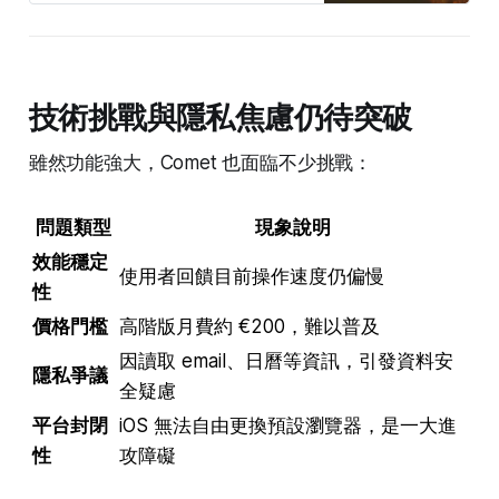
的介面創新，目標是讓使用者在網路
上提問、探索、決策的過程更貼近自
然思維流。
技術挑戰與隱私焦慮仍待突破
雖然功能強大，Comet 也面臨不少挑戰：
問題類型
現象說明
效能穩定
使用者回饋目前操作速度仍偏慢
性
價格門檻
高階版月費約 €200，難以普及
因讀取 email、日曆等資訊，引發資料安
隱私爭議
全疑慮
平台封閉
iOS 無法自由更換預設瀏覽器，是一大進
性
攻障礙