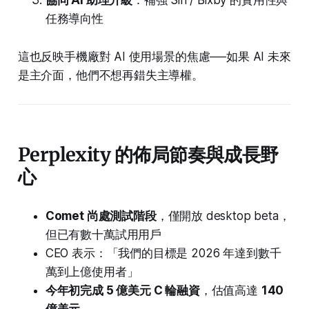
協同 AI 助理升級
：補強 Siri / Bixby 的實用性與
任務導向性
這也反映手機廠對 AI 使用場景的焦慮──如果 AI 未來
是主介面，他們不想再錯失主導權。
Perplexity 的佈局節奏與成長野
心
Comet 尚處測試階段
，僅開放 desktop beta，
但已有數十萬試用用戶
CEO 表示：「我們的目標是 2026 年達到數千
萬到上億使用者」
今年初完成 5 億美元 C 輪融資
，估值高達
140