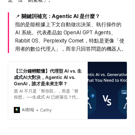
📌
關鍵詞補充：Agentic AI 是什麼？
指的是能根據上下文自動做出決策、執行操作的
AI 系統。代表產品如 OpenAI GPT Agents、
Rabbit OS、Perplexity Comet，特點是更像「使
用者的數位代理人」，而非只回答問題的機器人。
【三分鐘輕鬆懂】代理型 AI vs. 生
成式AI大對決，Agentic AI vs.
GenAI，誰才是未來主宰？
當 AI 不只是「幫你寫」，而是「替
你想」──生成式 AI 已經落伍？代理
型 AI 正悄悄接管世界主控權！從聊
天機器人到自動決策者，AI 正從工具
AI郵報
Cathy
進化成拍板的夥伴。這場科技革命早
已啟動，你若還以為 AI 只是會寫文
章，就太天真了。這篇文章將一次帶
你看懂：誰才是真正能主宰未來的