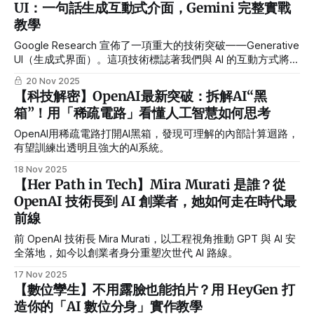
UI：一句話生成互動式介面，Gemini 完整實戰
教學
Google Research 宣佈了一項重大的技術突破——Generative
UI（生成式界面）。這項技術標誌著我們與 AI 的互動方式將發
生根本性的轉變：從過去的「文字對話」進化為「動態介面共
20 Nov 2025
創」。
【科技解密】OpenAI最新突破：拆解AI“黑
箱”！用「稀疏電路」看懂人工智慧如何思考
OpenAI用稀疏電路打開AI黑箱，發現可理解的內部計算迴路，
有望訓練出透明且強大的AI系統。
18 Nov 2025
【Her Path in Tech】Mira Murati 是誰？從
OpenAI 技術長到 AI 創業者，她如何走在時代最
前線
前 OpenAI 技術長 Mira Murati，以工程視角推動 GPT 與 AI 安
全落地，如今以創業者身分重塑次世代 AI 路線。
17 Nov 2025
【數位孿生】不用露臉也能拍片？用 HeyGen 打
造你的「AI 數位分身」實作教學