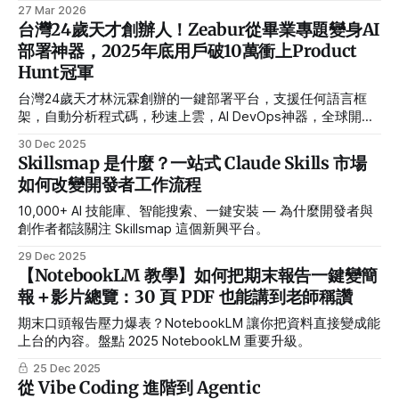
workflow，來自申請 25 間美國學校、拿到多個 offer 的第一
27 Mar 2026
手經驗。申請海外研究所，你用 AI 了，但為什麼還是很混
台灣24歲天才創辦人！Zeabur從畢業專題變身AI
亂？
部署神器，2025年底用戶破10萬衝上Product
Hunt冠軍
台灣24歲天才林沅霖創辦的一鍵部署平台，支援任何語言框
架，自動分析程式碼，秒速上雲，AI DevOps神器，全球開發
者最愛！
30 Dec 2025
Skillsmap 是什麼？一站式 Claude Skills 市場
如何改變開發者工作流程
10,000+ AI 技能庫、智能搜索、一鍵安裝 — 為什麼開發者與
創作者都該關注 Skillsmap 這個新興平台。
29 Dec 2025
【NotebookLM 教學】如何把期末報告一鍵變簡
報＋影片總覽：30 頁 PDF 也能講到老師稱讚
期末口頭報告壓力爆表？NotebookLM 讓你把資料直接變成能
上台的內容。盤點 2025 NotebookLM 重要升級。
25 Dec 2025
從 Vibe Coding 進階到 Agentic