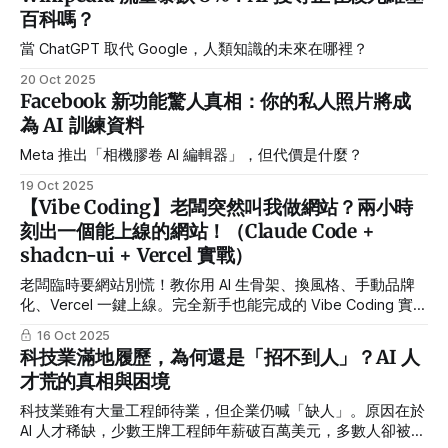
百科嗎？
當 ChatGPT 取代 Google，人類知識的未來在哪裡？
20 Oct 2025
Facebook 新功能驚人真相：你的私人照片將成
為 AI 訓練資料
Meta 推出「相機膠卷 AI 編輯器」，但代價是什麼？
19 Oct 2025
【Vibe Coding】老闆突然叫我做網站？兩小時
刻出一個能上線的網站！（Claude Code +
shadcn-ui + Vercel 實戰）
老闆臨時要網站別慌！教你用 AI 生骨架、換風格、手動品牌
化、Vercel 一鍵上線。完全新手也能完成的 Vibe Coding 實
戰。
16 Oct 2025
科技業滿地履歷，為何還是「招不到人」？AI 人
才荒的真相與困境
科技業雖有大量工程師待業，但企業仍喊「缺人」。原因在於
AI 人才稀缺，少數王牌工程師年薪破百萬美元，多數人卻被邊