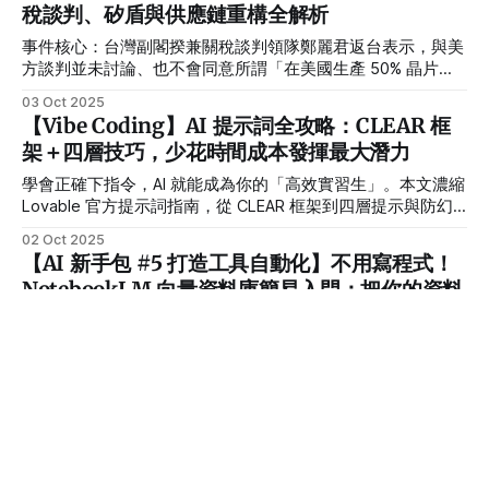
稅談判、矽盾與供應鏈重構全解析
事件核心：台灣副閣揆兼關稅談判領隊鄭麗君返台表示，與美
方談判並未討論、也不會同意所謂「在美國生產 50% 晶片」
的構想；美方此一說法源於美國商務部長 Howard Lutnick 近
03 Oct 2025
日受訪的公開談話。台灣同步推進「高科技戰略夥伴關係」與
【Vibe Coding】AI 提示詞全攻略：CLEAR 框
關稅減免談判，盼降低目前對美出口 20% 關稅。 發生了什麼
架＋四層技巧，少花時間成本發揮最大潛力
事？ * 台灣明確拒絕「50-50」：鄭麗君指稱談判從未討論
「50-50」且不會同意；此說為美方單方對外談話。 * 美方強
學會正確下指令，AI 就能成為你的「高效實習生」。本文濃縮
化在地化論述：美國商務部長 Lutnick 受訪拋出「把一半晶片
Lovable 官方提示詞指南，從 CLEAR 框架到四層提示與防幻
產能放在美國」等目標，並談到要大幅提升美國自製占比。 *
覺技巧，帶你少走彎路，快速打造高品質 Vibe Coding 工作
02 Oct 2025
談判真正焦點在關稅：台灣尋求就對美 20% 關稅、Section
流。
【AI 新手包 #5 打造工具自動化】不用寫程式！
232 調查等議題取得實質減免與排除；官方稱已有「某些進
NotebookLM 向量資料庫簡易入門：把你的資料
展」。 媒體訊息校對與關鍵數字 * TSMC 在美投資金額：
2025 年初多家媒體與美商務部資料皆以 650 億美元
變成 AI 知識庫
不用寫程式也能打造 AI 知識庫！本文示範 NotebookLM 實測
案例，教你如何用 RAG 技術把文件變成專屬 AI 助理，快速完
成摘要、FAQ 與重點整理。
01 Oct 2025
【Vibe Coding】Cursor 完整使用教學：2025
最新教學，10 分鐘做出一個 App
Cursor 是革命性的 AI 程式開發工具，讓新手也能在10分鐘內