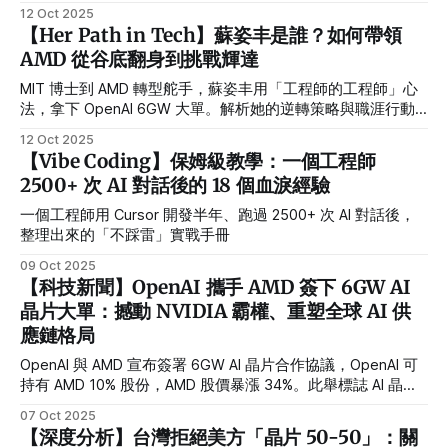
緣化。
12 Oct 2025
【Her Path in Tech】蘇姿丰是誰？如何帶領
AMD 從谷底翻身到挑戰輝達
MIT 博士到 AMD 轉型舵手，蘇姿丰用「工程師的工程師」心
法，拿下 OpenAI 6GW 大單。解析她的逆轉策略與職涯行動
手冊。
12 Oct 2025
【Vibe Coding】保姆級教學：一個工程師
2500+ 次 AI 對話後的 18 個血淚經驗
一個工程師用 Cursor 開發半年、跑過 2500+ 次 AI 對話後，
整理出來的「不踩雷」實戰手冊
09 Oct 2025
【科技新聞】OpenAI 攜手 AMD 簽下 6GW AI
晶片大單：撼動 NVIDIA 霸權、重塑全球 AI 供
應鏈格局
OpenAI 與 AMD 宣布簽署 6GW AI 晶片合作協議，OpenAI 可
持有 AMD 10% 股份，AMD 股價暴漲 34%。此舉標誌 AI 晶片
供應鏈從 NVIDIA 獨大轉向多元競爭，揭開「算力新時代」序
07 Oct 2025
幕。
【深度分析】台灣拒絕美方「晶片 50-50」：關