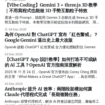
【Vibe Coding】Gemini 3 + three.js 3D 教學
｜不用寫程式也能做 3D 手勢互動粒子特效
透過一段 Prompt，就能用 Gemini 3 自動生成 three.js 3D 手
勢互動粒子特效。本教學完整示範從貼指令到開啟網頁、用雙
手操控粒子的全流程。
04 Dec 2025
為何 OpenAI 對 ChatGPT 宣布「紅色警戒」？
Google Gemini 逼出史上最大改版
OpenAI 啟動 ChatGPT 紅色警戒 全力優化體驗對抗 Gemini
03 Dec 2025
【ChatGPT App 設計教學】如何打造不可或缺
的 AI 工具？OpenAI 官方指南深度解析
2025 年 11 月 24 日，OpenAI 官方發布由 Corey Ching 撰寫
的文章〈What Makes a Great ChatGPT App〉，為全球開發
者提出一套「ChatGPT App 設計準則」。 這份指南的關鍵目
02 Dec 2025
標只有一個：未來的 ChatGPT App，必須真正強化模型能
Anthropic 提升 AI 效率：兩階段架構如何讓
力，而不是把既有產品硬塞進對話框。 這也意味著：隨著
Claude 代理程式完成「長期複雜任務」
OpenAI Apps SDK 和應用商店生態逐漸成熟，我們需要徹底
改變對「軟體」與「產品」的想像——從畫面與流程，轉向
Anthropic 採雙代理程式，解決 AI 跨會話健忘問題，像輪班工
「能力集」與「任務完成度」。 ChatGPT App 的本質：從