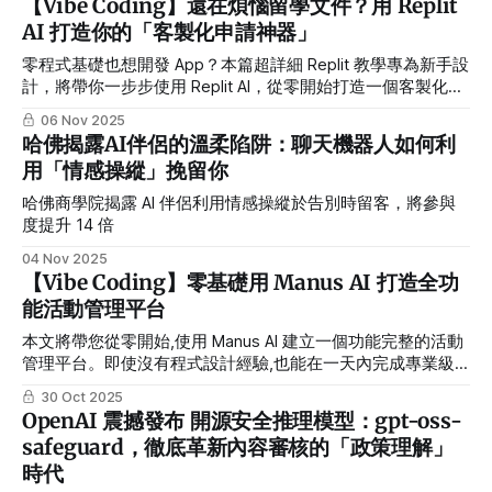
【Vibe Coding】還在煩惱留學文件？用 Replit
AI 打造你的「客製化申請神器」
零程式基礎也想開發 App？本篇超詳細 Replit 教學專為新手設
計，將帶你一步步使用 Replit AI，從零開始打造一個客製化的
碩士申請文件系統。無需安裝任何軟體，只要跟著我們的
06 Nov 2025
Prompt 範例，你也能體驗 AI 開發的魔力！
哈佛揭露AI伴侶的溫柔陷阱：聊天機器人如何利
用「情感操縱」挽留你
哈佛商學院揭露 AI 伴侶利用情感操縱於告別時留客，將參與
度提升 14 倍
04 Nov 2025
【Vibe Coding】零基礎用 Manus AI 打造全功
能活動管理平台
本文將帶您從零開始,使用 Manus AI 建立一個功能完整的活動
管理平台。即使沒有程式設計經驗,也能在一天內完成專業級
網站開發。
30 Oct 2025
OpenAI 震撼發布 開源安全推理模型：gpt-oss-
safeguard，徹底革新內容審核的「政策理解」
時代