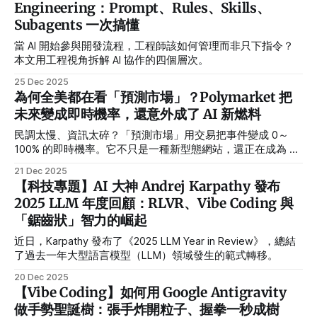
Engineering：Prompt、Rules、Skills、
Subagents 一次搞懂
當 AI 開始參與開發流程，工程師該如何管理而非只下指令？
本文用工程視角拆解 AI 協作的四個層次。
25 Dec 2025
為何全美都在看「預測市場」？Polymarket 把
未來變成即時機率，還意外成了 AI 新燃料
民調太慢、資訊太碎？「預測市場」用交易把事件變成 0～
100% 的即時機率。它不只是一種新型態網站，還正在成為 AI
做預測、校準與趨勢監測的重要資料來源。
21 Dec 2025
【科技專題】AI 大神 Andrej Karpathy 發布
2025 LLM 年度回顧：RLVR、Vibe Coding 與
「鋸齒狀」智力的崛起
近日，Karpathy 發布了《2025 LLM Year in Review》，總結
了過去一年大型語言模型（LLM）領域發生的範式轉移。
20 Dec 2025
【Vibe Coding】如何用 Google Antigravity
做手勢聖誕樹：張手炸開粒子、握拳一秒成樹