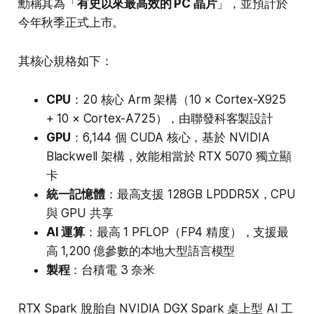
勳稱其為「
有史以來最高效的 PC 晶片
」，並預計於
今年秋季正式上市。
其核心規格如下：
CPU
：20 核心 Arm 架構（10 × Cortex-X925
+ 10 × Cortex-A725），由聯發科客製設計
GPU
：6,144 個 CUDA 核心，基於 NVIDIA
Blackwell 架構，效能相當於 RTX 5070 獨立顯
卡
統一記憶體
：最高支援 128GB LPDDR5X，CPU
與 GPU 共享
AI 運算
：最高 1 PFLOP（FP4 精度），支援最
高 1,200 億參數的本地大型語言模型
製程
：台積電 3 奈米
RTX Spark 脫胎自 NVIDIA DGX Spark 桌上型 AI 工