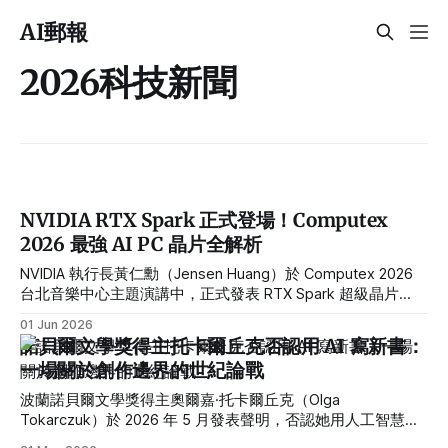
AI郵報
2026科技新聞
NVIDIA RTX Spark 正式登場！Computex
2026 最強 AI PC 晶片全解析
NVIDIA 執行長黃仁勳（Jensen Huang）於 Computex 2026
台北音樂中心主題演講中，正式發表 RTX Spark 超級晶片
——這是 NVIDIA 睽違十餘年再度跨入消費者 Windows PC 市
01 Jun 2026
場的里程碑之作，直接挑戰 Intel、AMD 與 Qualcomm 三大對
諾貝爾文學獎得主托卡爾丘克否認用 AI 寫新書：
手。
一場關於創作邊界的世紀論戰
波蘭諾貝爾文學獎得主奧爾嘉·托卡爾丘克（Olga
Tokarczuk）於 2026 年 5 月發表聲明，否認她用人工智慧撰
寫即將出版的新小說，但承認將 AI 作為研究輔助工具。此事