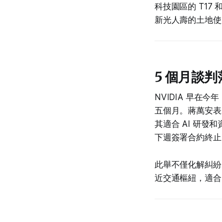
科技園區的 T17
新光人壽的土地使
5 個月談判
NVIDIA 早在
五個月。蔣萬安表
其適合 AI 研
下週簽署合約終止
此舉不僅化解糾紛
近交通樞紐，適合