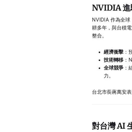
NVIDIA
NVIDIA 作為
耕多年，與台積電
整合。
經濟衝擊
：
技術轉移
：N
全球競爭
：結
力。
台北市長蔣萬安表
對台灣 A