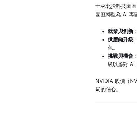
士林北投科技園區作為
園區轉型為 AI 專
就業與創新
供應鏈升級
色。
挑戰與機會
級以應對 A
NVIDIA 股價（N
局的信心。