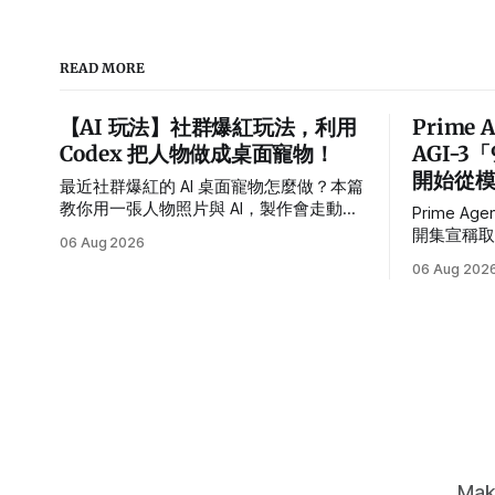
READ MORE
【AI 玩法】社群爆紅玩法，利用
Prime 
Codex 把人物做成桌面寵物！
AGI-3
開始從模型
最近社群爆紅的 AI 桌面寵物怎麼做？本篇
教你用一張人物照片與 AI，製作會走動、
Prime Age
待機、睡覺及接受滑鼠拖曳的桌面角色，
開集宣稱取
06 Aug 2026
並提供繁體中文指令、需求設定方式與常
而是模型外圍
06 Aug 202
見錯誤排解。
多 Agen
Mak