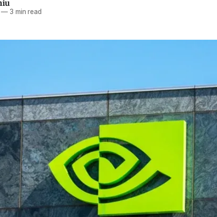
hiu
—
3 min read