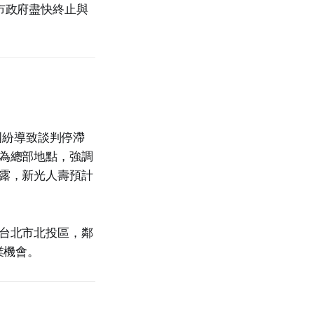
敦促市政府盡快終止與
權糾紛導致談判停滯
為總部地點，強調
透露，新光人壽預計
於台北市北投區，鄰
業機會。