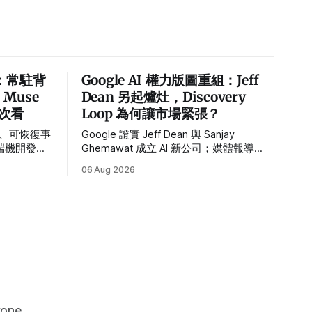
de：常駐背
Google AI 權力版圖重組：Jeff
，Muse
Dean 另起爐灶，Discovery
一次看
Loop 為何讓市場緊張？
nt、可恢復事
Google 證實 Jeff Dean 與 Sanjay
端機開發工
Ghemawat 成立 AI 新公司；媒體報導
能只憑
Oriol Vinyals、Quoc Le 也將加入。這場
06 Aug 2026
重組對 Alphabet 的真正風險是什麼？
one.