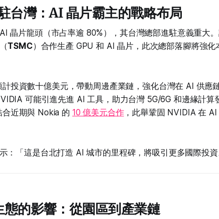
 進駐台灣：AI 晶片霸主的戰略布局
全球 AI 晶片龍頭（市占率逾 80%），其台灣總部進駐意義重
（
TSMC
）合作生產 GPU 和 AI 晶片，此次總部落腳將強
預計投資數十億美元，帶動周邊產業鏈，強化台灣在 AI 供應
VIDIA 可能引進先進 AI 工具，助力台灣 5G/6G 和邊緣計
合近期與 Nokia 的
10 億美元合作
，此舉鞏固 NVIDIA 在 
示：「這是台北打造 AI 城市的里程碑，將吸引更多國際投資
I 生態的影響：從園區到產業鏈