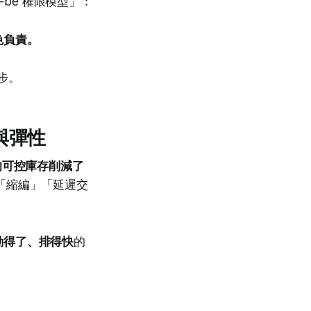
d-be 權限模型」：
色負責。
步。
與彈性
的可控庫存削減了
「縮編」「延遲交
動得了、排得快
的