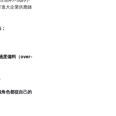
編自池井戶潤的小
打進大企業供應鏈
集；
備料（over-
。
個角色都從自己的