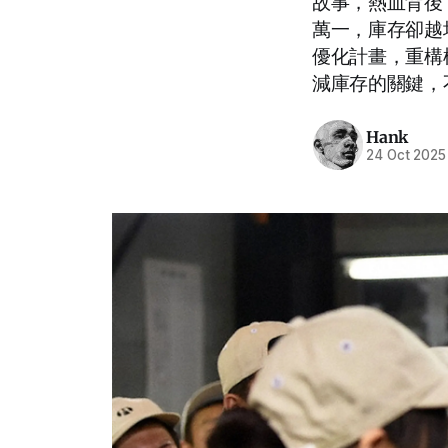
故事，熱血背後
萬一，庫存卻越堆越
優化計畫，重構
減庫存的關鍵，
Hank
24 Oct 2025