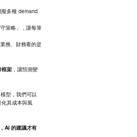
工具模擬多種 demand
保守策略」，讓每筆
、業務、財務看的是
考框架
，讓預測變
I 模型，我們可以
量化其成本與風
AI 的建議才有