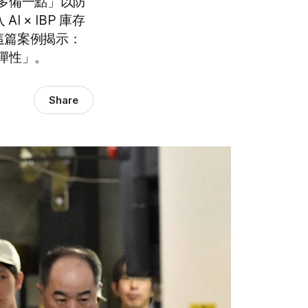
多備一點」以防
I × IBP 庫存
這篇案例揭示：
彈性」。
Share