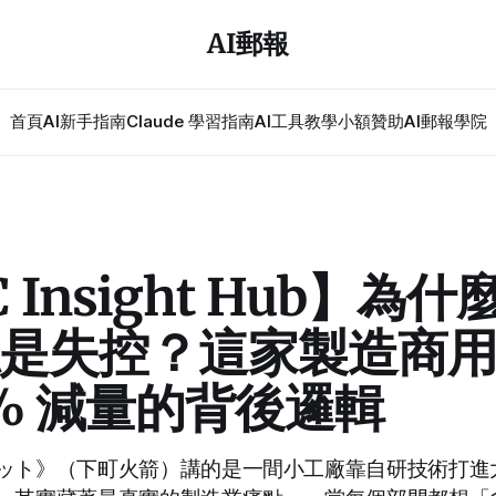
AI郵報
首頁
AI新手指南
Claude 學習指南
AI工具教學
小額贊助
AI郵報學院
 Insight Hub】為
是失控？這家製造商用 A
0% 減量的背後邏輯
ット》（下町火箭）講的是一間小工廠靠自研技術打進