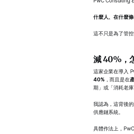
PwC Consul
什麼人、在什麼條
這不只是為了管控
減 40%
這家企業在導入 Pw
40%
，而且是在
期」或「消耗老庫
我認為，這背後的
供應鏈系統。
具體作法上，PwC 