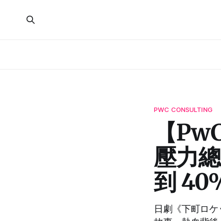
PWC CONSULTING
【PwC
壓力總
到 4
日劇《下町ロケ