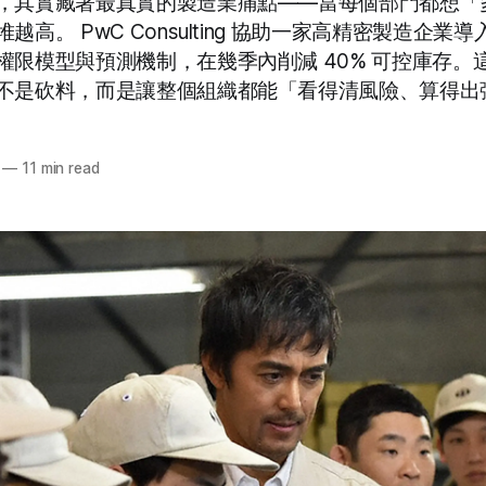
，其實藏著最真實的製造業痛點——當每個部門都想「
高。 PwC Consulting 協助一家高精密製造企業導入 A
權限模型與預測機制，在幾季內削減 40% 可控庫存。
不是砍料，而是讓整個組織都能「看得清風險、算得出
—
11 min read