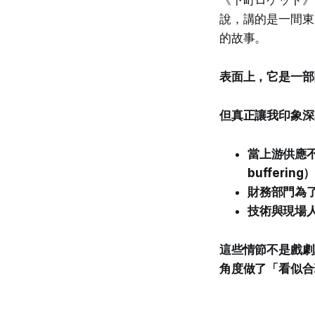
《下町ロケット》
說，講的是一間東
的故事。
表面上，它是一部
但真正讓我印象深
當上游供應不
buffering
財務部門為
技術與現場
這些情節不是戲劇
角度做了「看似合