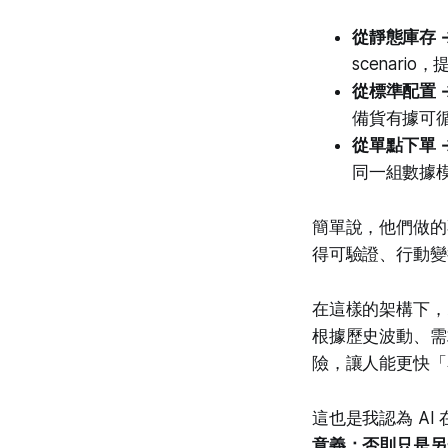
從靜態庫存 
scenari
從標準配置 
備貨有據可
從單點下單 
同一組數據
簡單說，他們做的
得可驗證、行動變
在這樣的架構下，
根據歷史波動、需
險，讓人能更快「
這也是我認為 A
意義；否則只是另