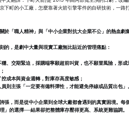
(中文翻譯：下町火箭)是 2015 年由阿部寬主演的日劇，改
京下町的小工廠，怎麼靠著火箭引擎零件的自研技術，一路
關於「職人精神」與「中小企業對抗大企業不公」的熱血劇
刻的，是劇中大量與現實工廠無比貼近的管理痛點：
穩、交期緊迫，採購端寧願超前叫貨，也不願冒風險，形成過度
）；
了控成本與資金週轉，對庫存高度敏感；
人員則主張「一定要有備料彈性，才能避免停線或品質出包」
誇張，而是從中小企業到全球大廠都會遇到的真實困境。每
理」的選擇──結果卻把整體庫存壓得更高、系統更難協調。