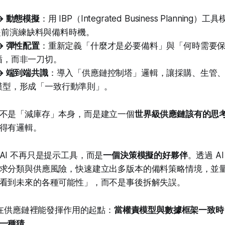
→ 動態模擬
：用 IBP（Integrated Business Planning）
o，提前演練缺料與備料時機。
→ 彈性配置
：重新定義「什麼才是必要備料」與「何時需要
循，而非一刀切。
→ 端到端共識
：導入「供應鏈控制塔」邏輯，讓採購、生管
模型，形成「一致行動準則」。
不是「減庫存」本身，而是建立一個
世界級供應鏈該有的思
得有邏輯。
AI 不再只是提示工具，而是
一個決策模擬的好夥伴
。透過 A
求分類與供應風險，快速建立出多版本的備料策略情境，並
看到未來的各種可能性」，而不是事後拆解失誤。
I 在供應鏈裡能發揮作用的起點：
當權責模型與數據框架一致時，
一種猜。