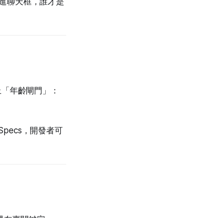
y 裝進聊天框，誰才是
接上「年齡閘門」：
pecs，開發者可