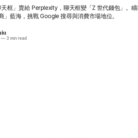
「聊天框」賣給 Perplexity，聊天框變「Z 世代錢包」。瞄
」藍海，挑戰 Google 搜尋與消費市場地位。
hiu
—
3 min read