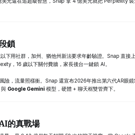
0 億美元還在追超級智慧，Snap 拿 4 億美元就把 Perplexit
段鎖
16 歲以下用社群，加州、猶他州新法要求年齡驗證。Snap 直
plexity，16 歲以下關付費牆，家長後台一鍵鎖 AI。
險，流量照樣衝。Snap 還宣布2026年推出第六代AR眼鏡S
與
Google Gemini
模型，硬體 + 聊天框雙管齊下。
AI的真戰場