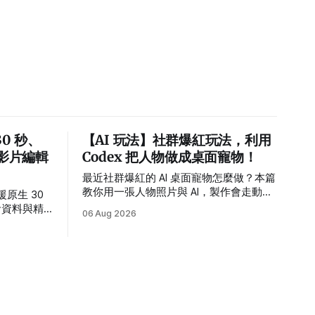
30 秒、
【AI 玩法】社群爆紅玩法，利用
與影片編輯
Codex 把人物做成桌面寵物！
最近社群爆紅的 AI 桌面寵物怎麼做？本篇
教你用一張人物照片與 AI，製作會走動、
，支援原生 30
待機、睡覺及接受滑鼠拖曳的桌面角色，
考資料與精
06 Aug 2026
並提供繁體中文指令、需求設定方式與常
材進入完整
見錯誤排解。