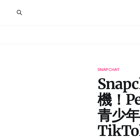
SNAPCHAT
Sna
機！Pe
青少年
TikT