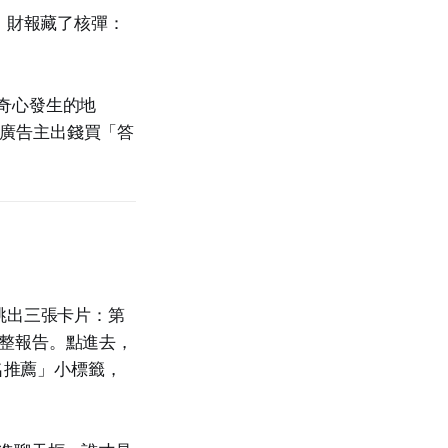
期。財報藏了核彈：
奇心發生的地
廣告主出錢買「答
秒後跳出三張卡片：第
整報告。點進去，
名推薦」小標籤，