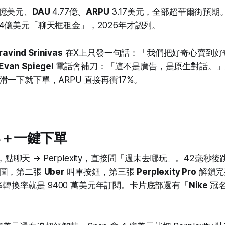
.1億美元、
DAU
4.77億、
ARPU
3.17美元，全部超華爾街預
 一年付4億美元「聊天框租金」，2026年才認列。
ravind Srinivas
在X上只發一句話：「我們把好奇心賣到好
Evan Spiegel
電話會補刀：「這不是廣告，是原生對話。」
一下就下單，ARPU 直接再衝17%。
案＋一鍵下單
at，點聊天 → Perplexity，直接問「週末去哪玩」。42毫
地圖，第二張
Uber
叫車按鈕，第三張
Perplexity Pro
解鎖完
10%轉換率就是 9400 萬美元年訂閱。卡片底部還有「
Nike
冠