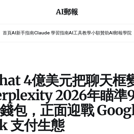
AI郵報
首頁
AI新手指南
Claude 學習指南
AI工具教學
小額贊助
AI郵報學院
pchat 4億美元把聊天
rplexity 2026年瞄準9
錢包，正面迎戰 Googl
ok 支付生態