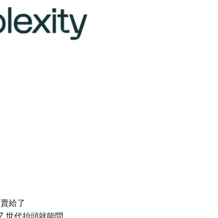
賣給了
 Z 世代抬頭就能問