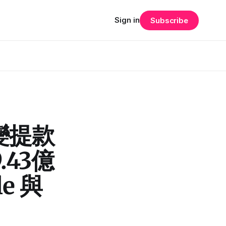
Sign in
Subscribe
框變提款
.43億
e 與