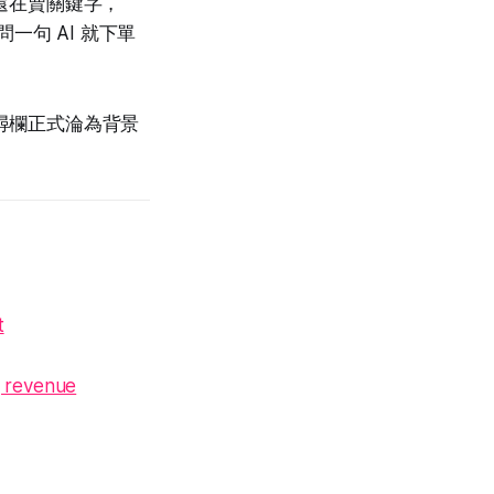
e 還在賣關鍵字，
問一句 AI 就下單
e 搜尋欄正式淪為背景
t
g revenue