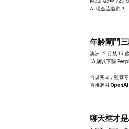
Meta Q3燒 72
AI 現金流贏家？
年齡閘門三
澳洲 12 月禁 
13 歲以下關 Per
合規完成，監管零風
直接調用
OpenAI
聊天框才是