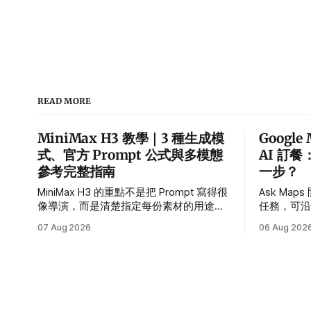
READ MORE
MiniMax H3 教學｜3 種生成模
Google
式、官方 Prompt 公式與多模態
AI 訂餐
參考完整指南
一步？
MiniMax H3 的重點不是把 Prompt 寫得很
Ask Ma
像導演，而是清楚指定每份素材的用途、
任務，可
影片核心、時間軸與聲音。本篇用 3 個範
車。本文
07 Aug 2026
06 Aug 202
例帶你完成第一支可控的多模態影片。
合作夥伴