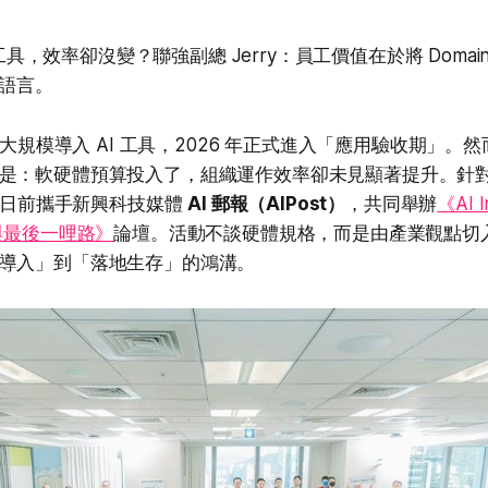
，效率卻沒變？聯強副總 Jerry：員工價值在於將 Domain K
的語言。
企業大規模導入 AI 工具，2026 年正式進入「應用驗收期」
是：軟硬體預算投入了，組織運作效率卻未見顯著提升。針
日前攜手新興科技媒體
AI 郵報（AIPost）
，共同舉辦
《AI 
與最後一哩路》
論壇。活動不談硬體規格，而是由產業觀點切
導入」到「落地生存」的鴻溝。