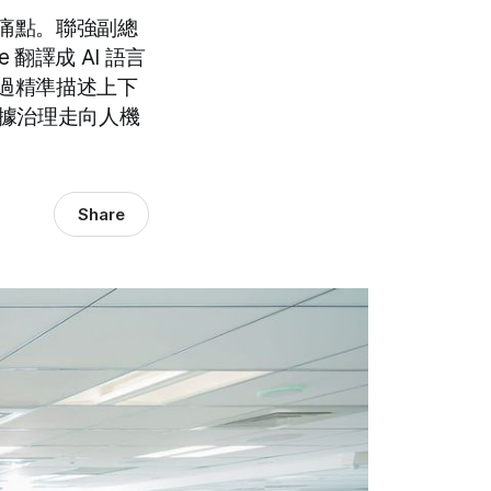
型痛點。聯強副總
 翻譯成 AI 語言
透過精準描述上下
數據治理走向人機
Share