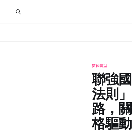
數位轉型
聯強國
法則」
路，關
格驅動