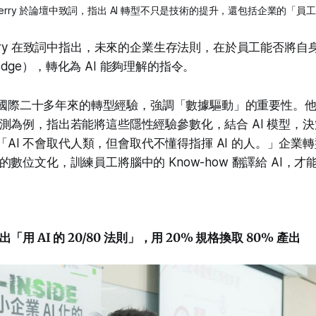
Jerry 於論壇中致詞，指出 AI 轉型不只是技術的提升，還包括企業的「員
erry 在致詞中指出，未來的企業生存法則，在於員工能否將自
wledge），轉化為 AI 能夠理解的指令。
了聯強國際二十多年來的轉型經驗，強調「數據驅動」的重要性。
測為例，指出若能將這些隱性經驗參數化，結合 AI 模型，
調：「AI 不會取代人類，但會取代不懂得指揮 AI 的人。」企
數位文化，訓練員工將腦中的 Know-how 翻譯給 AI，
用 AI 的 20/80 法則」，用 20% 規格換取 80% 產出