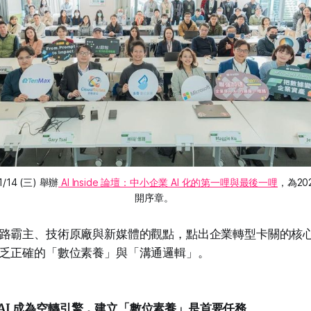
14 (三) 舉辦
 AI Inside 論壇：中小企業 AI 化的第一哩與最後一哩
，為20
開序章。 
路霸主、技術原廠與新媒體的觀點，點出企業轉型卡關的核
乏正確的「數位素養」與「溝通邏輯」。
拒絕 AI 成為空轉引擎，建立「數位素養」是首要任務