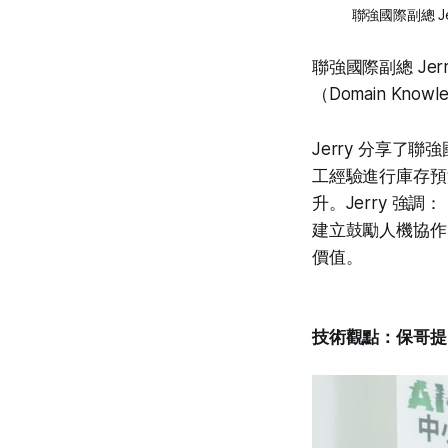
聯強國際副總 
聯強國際副總 J
（Domain Kno
Jerry 分享
工經驗進行庫存預
升。Jerry 強
建立鼓勵人機協作的
價值。
技術觀點：保哥提出「