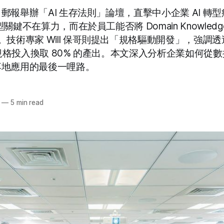
I 郵報舉辦「AI 生存法則」論壇，直擊中小企業 AI 轉
型關鍵不在算力，而在於員工能否將 Domain Knowledge
技術專家 Will 保哥則提出「規格驅動開發」，強調
的規格投入換取 80% 的產出。本文深入分析企業如何從
 落地應用的最後一哩路。
—
5 min read