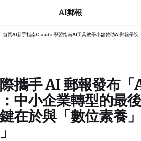
AI郵報
首頁
AI新手指南
Claude 學習指南
AI工具教學
小額贊助
AI郵報學院
際攜手 AI 郵報發布「A
：中小企業轉型的最
鍵在於與「數位素養
」