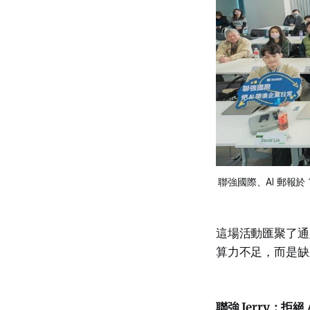
聯強國際、AI 郵報於 1/
這場活動匯聚了通
算力不足，而是缺
聯強 Jerry：