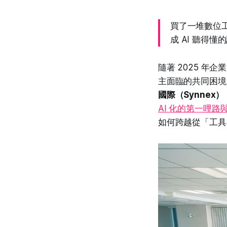
買了一堆數位工具
成 AI 聽得懂
隨著 2025 年
主面臨的共同困境
國際（Synnex）
AI 化的第一哩路
如何跨越從「工具