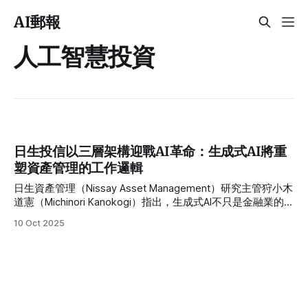
AI郵報
人工智慧投資
日生投信以三層架構迎戰AI革命：生成式AI將重
塑資產管理的工作邏輯
日生資產管理（Nissay Asset Management）研究主管狩小木
道憲（Michinori Kanokogi）指出，生成式AI不只是金融業的新
工具，而是一種堪比蒸汽機與網際網路的「通用技術革命
10 Oct 2025
（General Purpose Technology）」。在這場變革中，投資專
業人員的角色將從資料處理者轉為關係建立者。對企業而言，
停用AI的風險，已遠高於採用它的風險。