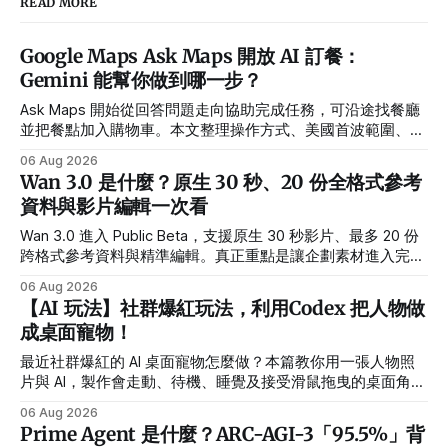
READ MORE
Google Maps Ask Maps 開放 AI 訂餐：
Gemini 能幫你做到哪一步？
Ask Maps 開始從回答問題走向協助完成任務，可沿途找餐廳
並把餐點加入購物車。本文整理操作方式、美國首波範圍、合
作夥伴與隱私設定。
06 Aug 2026
Wan 3.0 是什麼？原生 30 秒、20 份全格式參考
資料與影片編輯一次看
Wan 3.0 進入 Public Beta，支援原生 30 秒影片、最多 20 份
跨格式參考資料與精準編輯。真正重點是讓企劃素材進入完整
製作流程。
06 Aug 2026
【AI 玩法】社群爆紅玩法，利用Codex 把人物做
成桌面寵物！
最近社群爆紅的 AI 桌面寵物怎麼做？本篇教你用一張人物照
片與 AI，製作會走動、待機、睡覺及接受滑鼠拖曳的桌面角
色，並提供繁體中文指令、需求設定方式與常見錯誤排解。
06 Aug 2026
Prime Agent 是什麼？ARC-AGI-3「95.5%」背