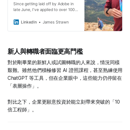
Since getting laid off by Adobe in
late June, I’ve applied to over 100
jobs. I’ve received several rejection
messages but just one actual
LinkedIn
James Strawn
interview, which only happened
because one of my LinkedIn
contacts was looking out for me.
(thanks Rodney Aquino) Colorado
新人與轉職者面臨更高門檻
unemployment is not paying out. I
keep applying for jobs through
對於剛畢業的新鮮人或試圖轉職的人來說，情況同樣
LinkedIn, Indeed and other
services, but each application just
艱難。雖然他們積極修習 AI 證照課程，甚至熟練使用
seems to disappear into a black
ChatGPT 等工具，但在企業眼中，這些能力仍停留在
hole of AI. I’m 55, but still able to
ascend a 14er in under 5 hours (see
「表層操作」。
photo). I’ve also been doing more
volunteer work lately. So I’ve tried
對比之下，企業更願意投資於能立刻帶來突破的「10
to make good use of my time since
the layoff, but it’s starting to get
倍工程師」。
pretty scary. Ageism and other
forms of discrimination are alive
and well and especially common in