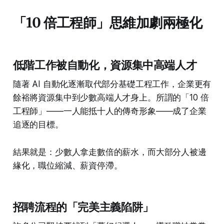
the tech world right now. Has
anyone here figured out how to
「10 倍工程師」思維加劇兩極化
crack this unemployment nutshell I
seem to be stuck inside of? | 112
comments on LinkedIn
低階工作被自動化，資源集中高端人才
隨著 AI 自動化逐漸取代部分基礎工程工作，企業更有
餘裕將資源集中到少數高端人才身上。所謂的「10 倍
工程師」——一人能抵十人的傳奇形象——成了企業
追逐的目標。
結果就是：少數人拿走數倍的薪水，而大部分人被邊
緣化，職位縮減、薪資停滯。
招聘流程的「完美主義陷阱」