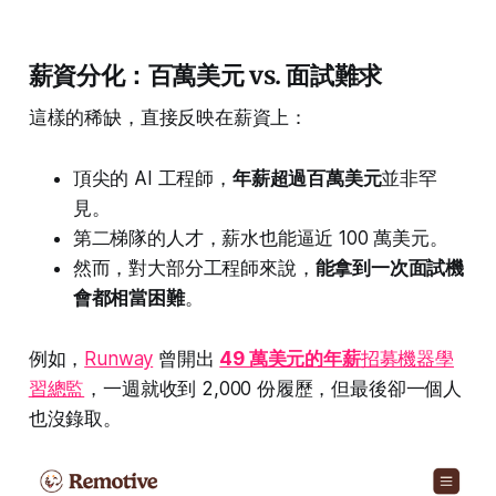
薪資分化：百萬美元 vs. 面試難求
這樣的稀缺，直接反映在薪資上：
頂尖的 AI 工程師，
年薪超過百萬美元
並非罕
見。
第二梯隊的人才，薪水也能逼近 100 萬美元。
然而，對大部分工程師來說，
能拿到一次面試機
會都相當困難
。
例如，
Runway
曾開出
49 萬美元的年薪
招募機器學
習總監
，一週就收到 2,000 份履歷，但最後卻一個人
也沒錄取。