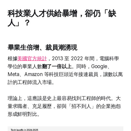
科技業人才供給暴增，卻仍「缺
人」？
畢業生倍增、裁員潮湧現
根據
美國官方統計
，2013 至 2022 年間，電腦科學
學位的畢業人數
翻了一倍以上
。同時，Google、
Meta、Amazon 等科技巨頭近年接連裁員，讓數以萬
計的工程師流入市場。
理論上，這應該是史上最容易找到工程師的時代。大
量求職者、充足履歷，卻與「招不到人」的企業抱怨
形成鮮明對比。