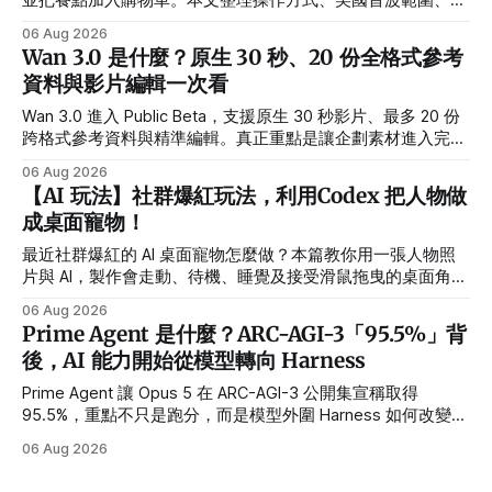
作夥伴與隱私設定。
06 Aug 2026
Wan 3.0 是什麼？原生 30 秒、20 份全格式參考
資料與影片編輯一次看
Wan 3.0 進入 Public Beta，支援原生 30 秒影片、最多 20 份
跨格式參考資料與精準編輯。真正重點是讓企劃素材進入完整
製作流程。
06 Aug 2026
【AI 玩法】社群爆紅玩法，利用Codex 把人物做
成桌面寵物！
最近社群爆紅的 AI 桌面寵物怎麼做？本篇教你用一張人物照
片與 AI，製作會走動、待機、睡覺及接受滑鼠拖曳的桌面角
色，並提供繁體中文指令、需求設定方式與常見錯誤排解。
06 Aug 2026
Prime Agent 是什麼？ARC-AGI-3「95.5%」背
後，AI 能力開始從模型轉向 Harness
Prime Agent 讓 Opus 5 在 ARC-AGI-3 公開集宣稱取得
95.5%，重點不只是跑分，而是模型外圍 Harness 如何改變長
任務、多 Agent 與自我改進能力。
06 Aug 2026