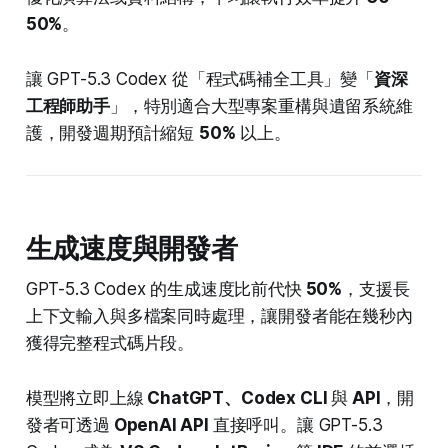
50%
。
讓 GPT-5.3 Codex 從「程式碼補全工具」變「
資深
工程師助手
」，特別適合大型專案重構與遺留系統維
護，開發週期預計縮短
50%
以上。
生成速度與開發者
GPT-5.3 Codex 的生成速度比前代快
50%
，支援長
上下文輸入與多檔案同時處理，讓開發者能在幾秒內
獲得完整程式碼片段。
模型將立即上線
ChatGPT、Codex CLI
與
API
，開
發者可透過
OpenAI API
直接呼叫。讓 GPT-5.3