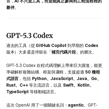
嘗，
AI 不只是工具，而是能真正參與到工程流程裡的
夥伴
。
GPT-5.3 Codex
過去的工具（從
GitHub Copilot
到早期的
Codex
版本）大多還是停留在「
補完代碼片段
」的層次。
GPT-5.3 Codex 在程式碼理解上帶來巨大躍進，能更
準確解析複雜結構、框架與邏輯，支援超過
50 種程
式語言
，包括
Python、JavaScript、Java、Go、
Rust、C++
等主流語言，以及
Swift、Kotlin、
TypeScript
等移動端語言。
這次 OpenAI 用了一個關鍵名詞：
agentic
。GPT-