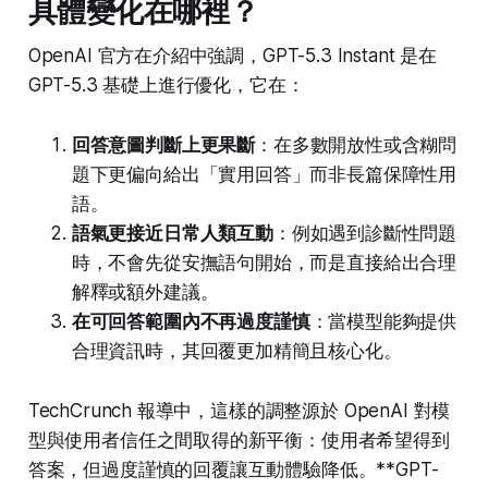
具體變化在哪裡？
OpenAI 官方在介紹中強調，GPT-5.3 Instant 是在
GPT-5.3 基礎上進行優化，它在：
回答意圖判斷上更果斷
：在多數開放性或含糊問
題下更偏向給出「實用回答」而非長篇保障性用
語。
語氣更接近日常人類互動
：例如遇到診斷性問題
時，不會先從安撫語句開始，而是直接給出合理
解釋或額外建議。
在可回答範圍內不再過度謹慎
：當模型能夠提供
合理資訊時，其回覆更加精簡且核心化。
TechCrunch 報導中，這樣的調整源於 OpenAI 對模
型與使用者信任之間取得的新平衡：使用者希望得到
答案，但過度謹慎的回覆讓互動體驗降低。**GPT-