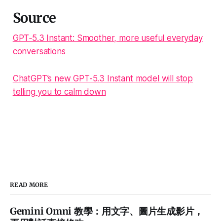
Source
GPT‑5.3 Instant: Smoother, more useful everyday
conversations
ChatGPT’s new GPT-5.3 Instant model will stop
telling you to calm down
READ MORE
Gemini Omni 教學：用文字、圖片生成影片，