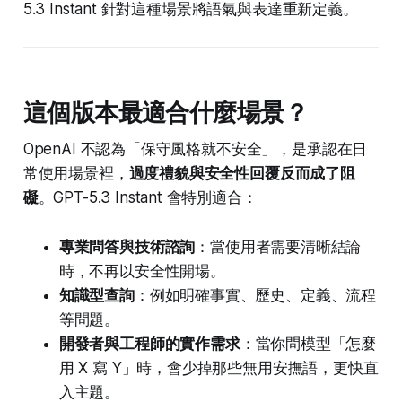
5.3 Instant 針對這種場景將語氣與表達重新定義。
這個版本最適合什麼場景？
OpenAI 不認為「保守風格就不安全」，是承認在日
常使用場景裡，
過度禮貌與安全性回覆反而成了阻
礙
。GPT-5.3 Instant 會特別適合：
專業問答與技術諮詢
：當使用者需要清晰結論
時，不再以安全性開場。
知識型查詢
：例如明確事實、歷史、定義、流程
等問題。
開發者與工程師的實作需求
：當你問模型「怎麼
用 X 寫 Y」時，會少掉那些無用安撫語，更快直
入主題。