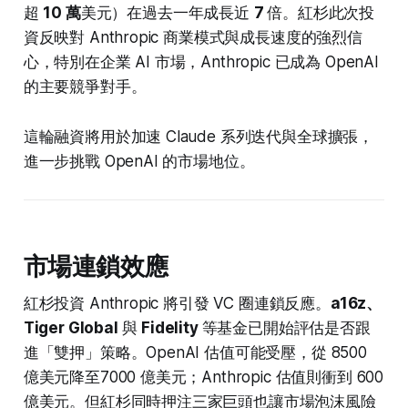
超
10 萬
美元）在過去一年成長近
7
倍。紅杉此次投
資反映對 Anthropic 商業模式與成長速度的強烈信
心，特別在企業 AI 市場，Anthropic 已成為 OpenAI
的主要競爭對手。
這輪融資將用於加速 Claude 系列迭代與全球擴張，
進一步挑戰 OpenAI 的市場地位。
市場連鎖效應
紅杉投資 Anthropic 將引發 VC 圈連鎖反應。
a16z、
Tiger Global
與
Fidelity
等基金已開始評估是否跟
進「雙押」策略。OpenAI 估值可能受壓，從 8500
億美元降至7000 億美元；Anthropic 估值則衝到 600
億美元。但紅杉同時押注三家巨頭也讓市場泡沫風險