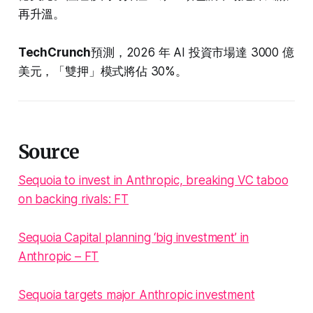
再升溫。
TechCrunch
預測，2026 年 AI 投資市場達 3000 億
美元，「雙押」模式將佔 30%。
Source
Sequoia to invest in Anthropic, breaking VC taboo
on backing rivals: FT
Sequoia Capital planning ‘big investment’ in
Anthropic – FT
Sequoia targets major Anthropic investment