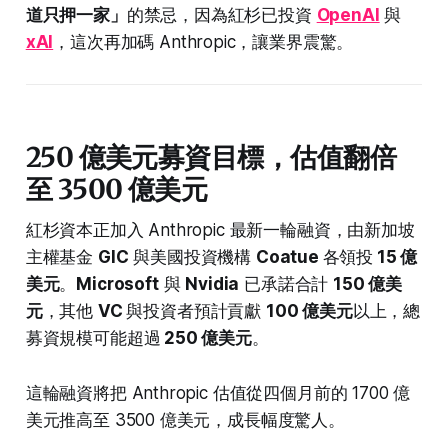
道只押一家」
的禁忌，因為紅杉已投資
OpenAI
與
xAI
，這次再加碼 Anthropic，讓業界震驚。
250 億美元募資目標，估值翻倍
至 3500 億美元
紅杉資本正加入 Anthropic 最新一輪融資，由新加坡
主權基金
GIC
與美國投資機構
Coatue
各領投
15 億
美元
。
Microsoft
與
Nvidia
已承諾合計
150 億美
元
，其他
VC
與投資者預計貢獻
100 億美元
以上，總
募資規模可能超過
250 億美元
。
這輪融資將把 Anthropic 估值從四個月前的 1700 億
美元推高至 3500 億美元，成長幅度驚人。