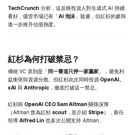
TechCrunch
分析，這反映投資人對生成式 AI 持續
看好，儘管市場已有「
AI 泡沫
」疑慮，但紅杉的參與
進一步推升估值熱度。
紅杉為何打破禁忌？
傳統 VC 原則是「
同一賽道只押一家贏家
」，避免利
益衝突與資源分散。但紅杉此次同時投資
OpenAI、
xAI
與
Anthropic
，徹底打破這一禁忌。
紅杉與
OpenAI CEO Sam Altman
關係深厚
（Altman 曾為紅杉
scout
，並介紹
Stripe
），新任
領導
Alfred Lin
也多次公開支持 Altman。