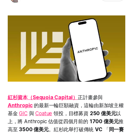
紅杉資本（Sequoia Capital）
正計畫參與
Anthropic
的最新一輪巨額融資，這輪由新加坡主權
基金
GIC
與
Coatue
領投，目標募資
250 億美元
以
上，將 Anthropic 估值從四個月前的
1700 億美元
推
高至
3500 億美元
。紅杉此舉打破傳統
VC
「
同一賽