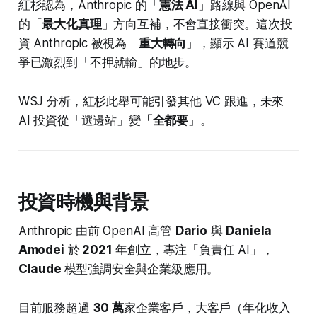
紅杉認為，Anthropic 的「
憲法 AI
」路線與 OpenAI
的「
最大化真理
」方向互補，不會直接衝突。這次投
資 Anthropic 被視為「
重大轉向
」，顯示 AI 賽道競
爭已激烈到「不押就輸」的地步。
WSJ 分析，紅杉此舉可能引發其他 VC 跟進，未來
AI 投資從「選邊站」變
「全都要
」。
投資時機與背景
Anthropic 由前 OpenAI 高管
Dario
與
Daniela
Amodei
於
2021
年創立，專注「負責任 AI」，
Claude
模型強調安全與企業級應用。
目前服務超過
30 萬
家企業客戶，大客戶（年化收入